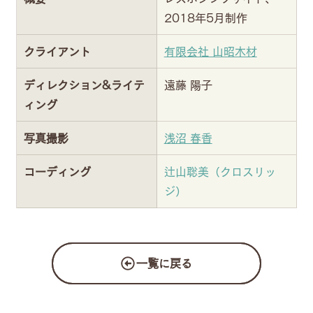
2018年5月制作
クライアント
有限会社 山昭木材
ディレクション&ライテ
遠藤 陽子
ィング
写真撮影
浅沼 春香
コーディング
辻山聡美（クロスリッ
ジ）
一覧に戻る