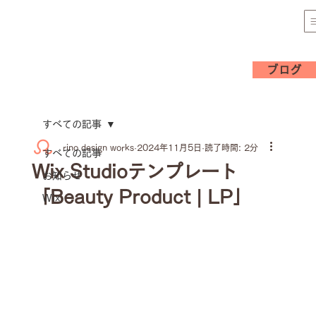
ブログ
すべての記事
rino design works
2024年11月5日
読了時間: 2分
すべての記事
Wix Studioテンプレート
お知らせ
「Beauty Product | LP」
Wix